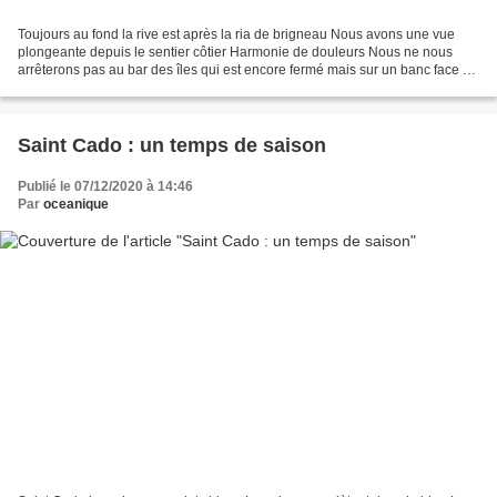
Toujours au fond la rive est après la ria de brigneau Nous avons une vue
plongeante depuis le sentier côtier Harmonie de douleurs Nous ne nous
arrêterons pas au bar des îles qui est encore fermé mais sur un banc face à
la mer pour un petit goûter reconstituant...
Saint Cado : un temps de saison
Publié le 07/12/2020 à 14:46
Par
oceanique