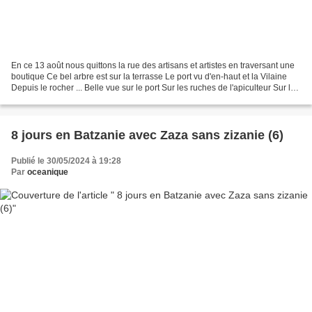
En ce 13 août nous quittons la rue des artisans et artistes en traversant une
boutique Ce bel arbre est sur la terrasse Le port vu d'en-haut et la Vilaine
Depuis le rocher ... Belle vue sur le port Sur les ruches de l'apiculteur Sur le
pont Regarder les...
8 jours en Batzanie avec Zaza sans zizanie (6)
Publié le 30/05/2024 à 19:28
Par
oceanique