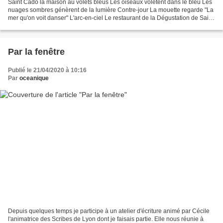
Saint Cado la maison au volets bleus Les oiseaux volètent dans le bleu Les
nuages sombres génèrent de la lumière Contre-jour La mouette regarde "La
mer qu'on voit danser" L'arc-en-ciel Le restaurant de la Dégustation de Saint
Guillaume Attendre pour le...
Par la fenêtre
Publié le 21/04/2020 à 10:16
Par
oceanique
Depuis quelques temps je participe à un atelier d'écriture animé par Cécile
l'animatrice des Scribes de Lyon dont je faisais partie. Elle nous réunie à