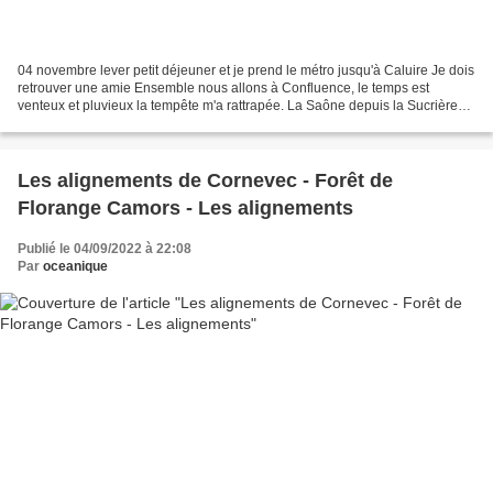
04 novembre lever petit déjeuner et je prend le métro jusqu'à Caluire Je dois
retrouver une amie Ensemble nous allons à Confluence, le temps est
venteux et pluvieux la tempête m'a rattrapée. La Saône depuis la Sucrière
Après un déjeuner où comme la veille...
Les alignements de Cornevec - Forêt de
Florange Camors - Les alignements
Publié le 04/09/2022 à 22:08
Par
oceanique