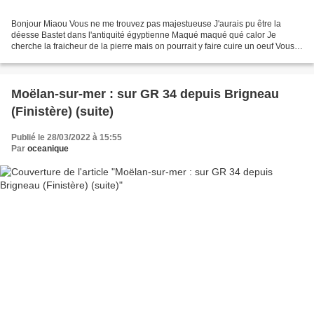
Bonjour Miaou Vous ne me trouvez pas majestueuse J'aurais pu être la
déesse Bastet dans l'antiquité égyptienne Maqué maqué qué calor Je
cherche la fraicheur de la pierre mais on pourrait y faire cuire un oeuf Vous
êtes témoins elle m'a découpée en morceaux...
Moëlan-sur-mer : sur GR 34 depuis Brigneau
(Finistère) (suite)
Publié le 28/03/2022 à 15:55
Par
oceanique