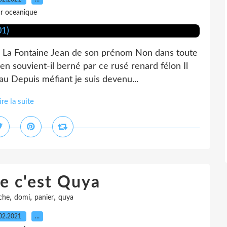
r oceanique
er La Fontaine Jean de son prénom Non dans toute
n souvient-il berné par ce rusé renard félon Il
au Depuis méfiant je suis devenu...
ire la suite
e c'est Quya
,
,
,
che
domi
panier
quya
02.2021
…