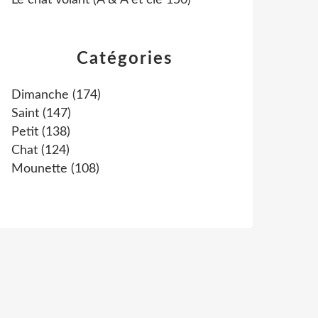
Le chat volant (A & A et cie 150)
Catégories
Dimanche
(174)
Saint
(147)
Petit
(138)
Chat
(124)
Mounette
(108)