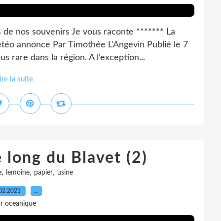
de nos souvenirs Je vous raconte ******* La
 météo annonce Par Timothée L'Angevin Publié le 7
us rare dans la région. A l’exception...
ire la suite
e long du Blavet (2)
,
,
,
e
lemoine
papier
usine
02.2021
…
r oceanique