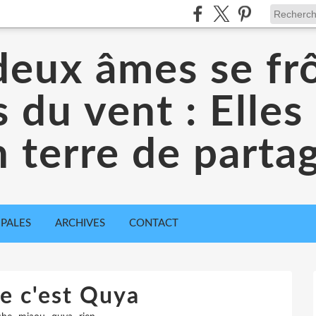
eux âmes se frô
es du vent : Elles
 terre de parta
IPALES
ARCHIVES
CONTACT
e c'est Quya