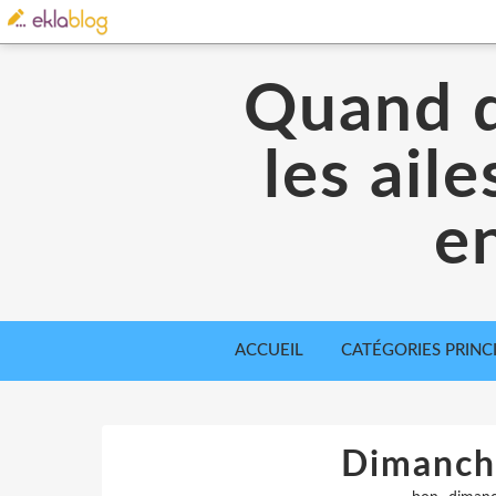
Quand d
les ail
en
ACCUEIL
CATÉGORIES PRINC
Dimanch