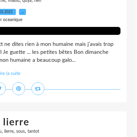
,
,
,
che
miaou
quya
rien
02.2021
…
r oceanique
tt ne dites rien à mon humaine mais j'avais trop
l Je guette ... les petites bêtes Bon dimanche
 mon humaine a beaucoup galo...
ire la suite
 lierre
,
,
,
u
lierre
sous
tantot