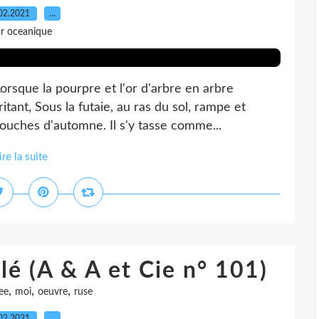
02.2021
…
r oceanique
rsque la pourpre et l'or d'arbre en arbre
ritant, Sous la futaie, au ras du sol, rampe et
couches d'automne. Il s'y tasse comme...
ire la suite
lé (A & A et Cie n° 101)
,
,
,
ee
moi
oeuvre
ruse
02.2021
…