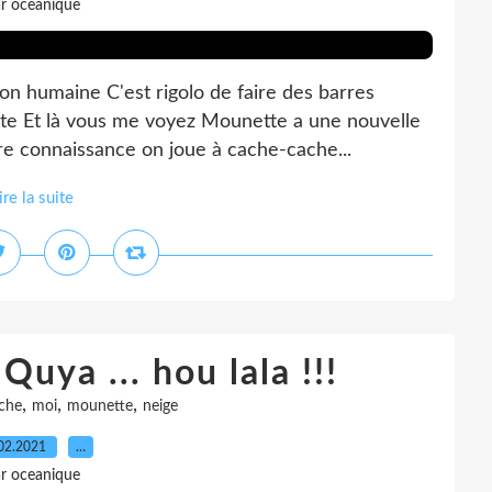
r oceanique
on humaine C'est rigolo de faire des barres
erte Et là vous me voyez Mounette a une nouvelle
re connaissance on joue à cache-cache...
ire la suite
uya ... hou lala !!!
,
,
,
che
moi
mounette
neige
02.2021
…
r oceanique