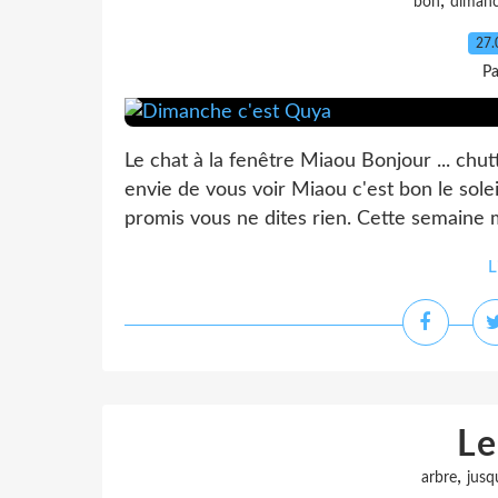
,
bon
diman
27.
Pa
Le chat à la fenêtre Miaou Bonjour ... chut
envie de vous voir Miaou c'est bon le solei
promis vous ne dites rien. Cette semaine
L
Le
,
arbre
jusq