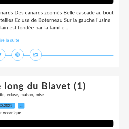
nards Des canards zoomés Belle cascade au bout
eilles Ecluse de Boterneau Sur la gauche l'usine
ain est fondée par la famille...
ire la suite
e long du Blavet (1)
,
,
,
ite
ecluse
maison
mise
02.2021
…
r oceanique