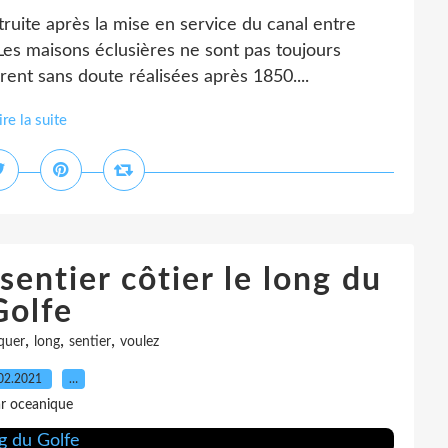
ruite après la mise en service du canal entre
es maisons éclusières ne sont pas toujours
ent sans doute réalisées après 1850....
ire la suite
sentier côtier le long du
Golfe
,
,
,
quer
long
sentier
voulez
02.2021
…
r oceanique