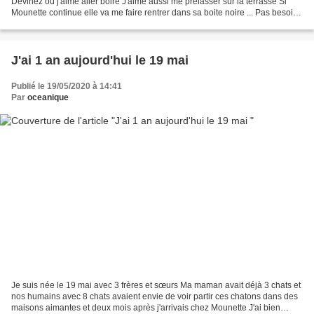
Devinez où j'aime aller boire J'aime aussi me prélasser sur la terrasse Si
Mounette continue elle va me faire rentrer dans sa boite noire ... Pas besoin
de plage pour se dorer au soleil...
J'ai 1 an aujourd'hui le 19 mai
Publié le 19/05/2020 à 14:41
Par
oceanique
Je suis née le 19 mai avec 3 frères et sœurs Ma maman avait déjà 3 chats et
nos humains avec 8 chats avaient envie de voir partir ces chatons dans des
maisons aimantes et deux mois après j'arrivais chez Mounette J'ai bien