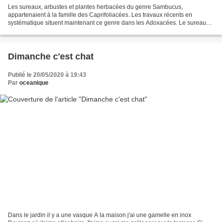
Les sureaux, arbustes et plantes herbacées du genre Sambucus,
appartenaient à la famille des Caprifoliacées. Les travaux récents en
systématique situent maintenant ce genre dans les Adoxacées. Le sureau
est une plante nitrophile; sa présence indique donc...
Dimanche c'est chat
Publié le 20/05/2020 à 19:43
Par
oceanique
Dans le jardin il y a une vasque A la maison j'ai une gamelle en inox