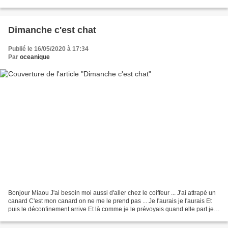
changé Je vous retrouve dimanche...
Dimanche c'est chat
Publié le 16/05/2020 à 17:34
Par
oceanique
Bonjour Miaou J'ai besoin moi aussi d'aller chez le coiffeur ... J'ai attrapé un
canard C'est mon canard on ne me le prend pas ... Je l'aurais je l'aurais Et
puis le déconfinement arrive Et là comme je le prévoyais quand elle part je
suis à la maison...