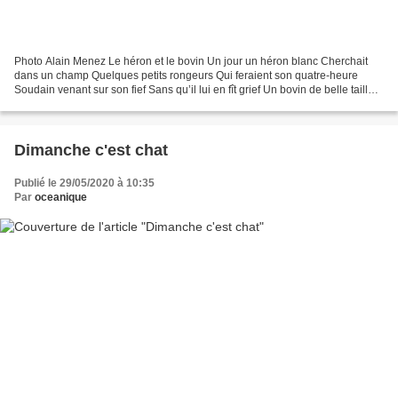
Photo Alain Menez Le héron et le bovin Un jour un héron blanc Cherchait
dans un champ Quelques petits rongeurs Qui feraient son quatre-heure
Soudain venant sur son fief Sans qu’il lui en fît grief Un bovin de belle taille
Les mâchoires en cisaille Veuillez...
Dimanche c'est chat
Publié le 29/05/2020 à 10:35
Par
oceanique