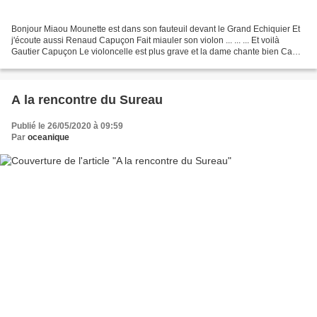
Bonjour Miaou Mounette est dans son fauteuil devant le Grand Echiquier Et
j'écoute aussi Renaud Capuçon Fait miauler son violon ... ... ... Et voilà
Gautier Capuçon Le violoncelle est plus grave et la dame chante bien Ca
chatouille les oreilles ... Ouf...
A la rencontre du Sureau
Publié le 26/05/2020 à 09:59
Par
oceanique