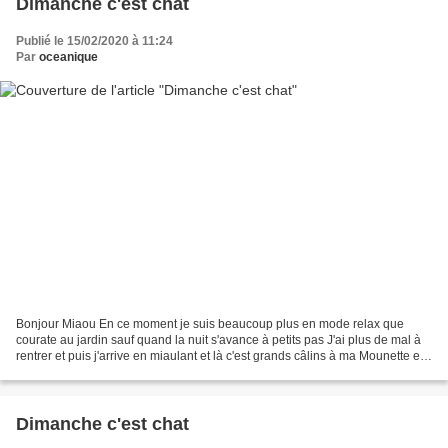
Dimanche c'est chat
Publié le 15/02/2020 à 11:24
Par
oceanique
Bonjour Miaou En ce moment je suis beaucoup plus en mode relax que
courate au jardin sauf quand la nuit s'avance à petits pas J'ai plus de mal à
rentrer et puis j'arrive en miaulant et là c'est grands câlins à ma Mounette et
à ma gamelle Vous savez la...
Dimanche c'est chat