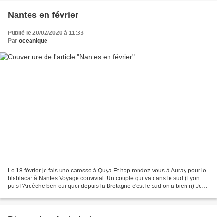
Nantes en février
Publié le 20/02/2020 à 11:33
Par
oceanique
Le 18 février je fais une caresse à Quya Et hop rendez-vous à Auray pour le
blablacar à Nantes Voyage convivial. Un couple qui va dans le sud (Lyon
puis l'Ardèche ben oui quoi depuis la Bretagne c'est le sud on a bien ri) Je
prend le tram pour le centre...