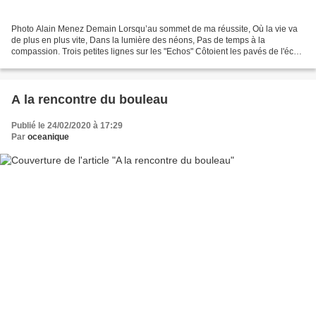
Photo Alain Menez Demain Lorsqu’au sommet de ma réussite, Où la vie va
de plus en plus vite, Dans la lumière des néons, Pas de temps à la
compassion. Trois petites lignes sur les "Echos" Côtoient les pavés de l'éco.
Un SDF ce matin est mort Sur le pavé...
A la rencontre du bouleau
Publié le 24/02/2020 à 17:29
Par
oceanique