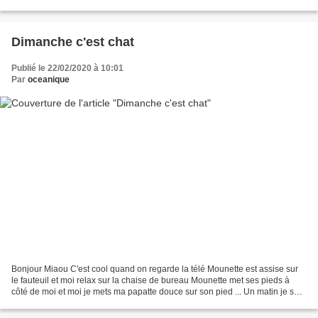
Lorient le 9 octobre...
Dimanche c'est chat
Publié le 22/02/2020 à 10:01
Par
oceanique
Bonjour Miaou C'est cool quand on regarde la télé Mounette est assise sur
le fauteuil et moi relax sur la chaise de bureau Mounette met ses pieds à
côté de moi et moi je mets ma papatte douce sur son pied ... Un matin je sors
mais qu'est-ce que ça fait...