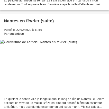
au petit restaurant qui se remplit Le tram est en face et hop jusqu'à mon
rendez-vous Tout se passe bien. Dernière étape la salle d'attente est pleine
On appelle un vieux...
Nantes en février (suite)
Publié le 22/02/2020 à 11:19
Par
oceanique
En quittant le centre ville je longe le quai le long de l'île de Nantes Le Belem
est parti en voyage Le Maillé-Brézé est d'abord destiné à être un escorteur
antiaérien, mais est refondu escorteur en anti-sous-marin. Mis sur cale à