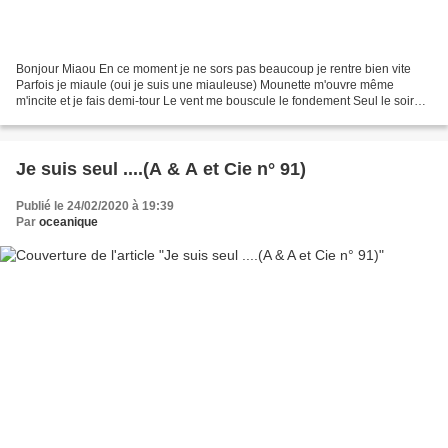
Bonjour Miaou En ce moment je ne sors pas beaucoup je rentre bien vite
Parfois je miaule (oui je suis une miauleuse) Mounette m'ouvre même
m'incite et je fais demi-tour Le vent me bouscule le fondement Seul le soir
quand le jour baisse je ne crains rien...
Je suis seul ....(A & A et Cie n° 91)
Publié le 24/02/2020 à 19:39
Par
oceanique