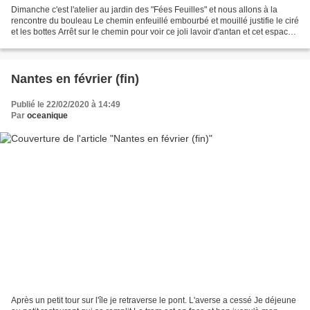
Dimanche c'est l'atelier au jardin des "Fées Feuilles" et nous allons à la
rencontre du bouleau Le chemin enfeuillé embourbé et mouillé justifie le ciré
et les bottes Arrêt sur le chemin pour voir ce joli lavoir d'antan et cet espace
de pique-nique qui...
Nantes en février (fin)
Publié le 22/02/2020 à 14:49
Par
oceanique
Après un petit tour sur l'île je retraverse le pont. L'averse a cessé Je déjeune