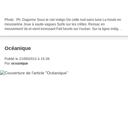
Photo : Ph. Dagorne Sous le ciel indigo De cette nuit sans lune La houle en
mousseline Joue à saute-vagues Surfe sur les crêtes. Ressac en
mouvement Va et vient incessant Fait heurts sur l'océan. Sur la ligne indigo
De cette nuit profonde L'horizon tait...
Océanique
Publié le 21/08/2012 à 15:36
Par
oceanique