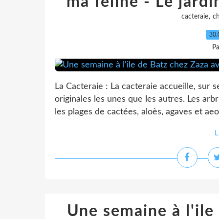
ma féline - Le jardi
,
cacteraie
c
30.
Pa
La Cacteraie : La cacteraie accueille, sur 
originales les unes que les autres. Les ar
les plages de cactées, aloès, agaves et aeo
L
Une semaine à l'ile