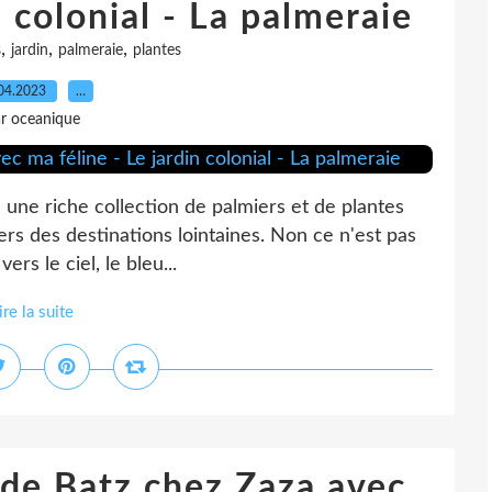
n colonial - La palmeraie
,
,
,
s
jardin
palmeraie
plantes
04.2023
…
r oceanique
e une riche collection de palmiers et de plantes
vers des destinations lointaines. Non ce n'est pas
rs le ciel, le bleu...
ire la suite
 de Batz chez Zaza avec