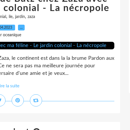
n colonial - La nécropole
,
,
,
nial
ile
jardin
zaza
04.2023
…
r oceanique
Zaza, le continent est dans la la brume Pardon aux
* Ce ne sera pas ma meilleure journée pour
rsaire d'une amie et je veux...
ire la suite