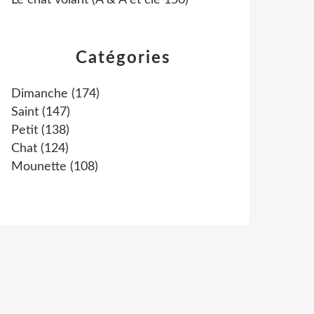
Le chat volant (A & A et cie 150)
Catégories
Dimanche
(174)
Saint
(147)
Petit
(138)
Chat
(124)
Mounette
(108)