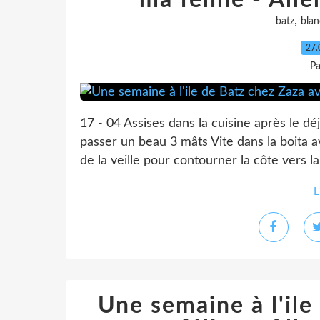
ma féline - Alle
,
batz
bla
27.
Pa
17 - 04 Assises dans la cuisine après le d
passer un beau 3 mâts Vite dans la boita av
de la veille pour contourner la côte vers l
L
Une semaine à l'ile