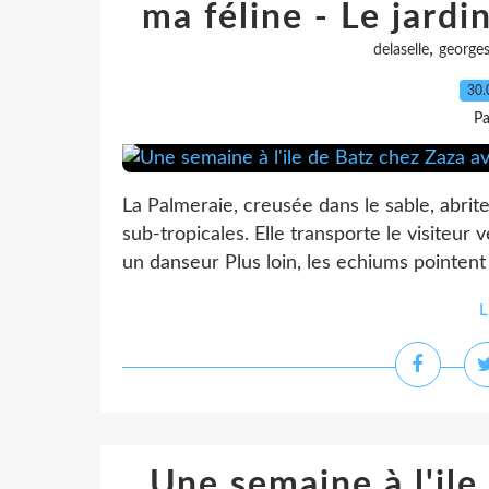
ma féline - Le jardi
,
delaselle
george
30.
Pa
La Palmeraie, creusée dans le sable, abrit
sub-tropicales. Elle transporte le visiteur 
un danseur Plus loin, les echiums pointent ve
L
Une semaine à l'ile