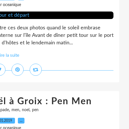
r oceanique
re ces deux photos quand le soleil embrase
erne sur l'île Avant de dîner petit tour sur le port
d'hôtes et le lendemain matin...
ire la suite
l à Groix : Pen Men
,
,
,
apade
men
noel
pen
01.2019
…
r oceanique