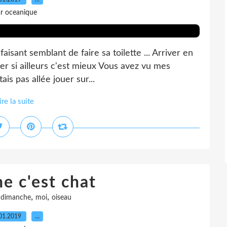
r oceanique
aisant semblant de faire sa toilette ... Arriver en
der si ailleurs c'est mieux Vous avez vu mes
is pas allée jouer sur...
ire la suite
e c'est chat
,
,
,
dimanche
moi
oiseau
01.2019
…