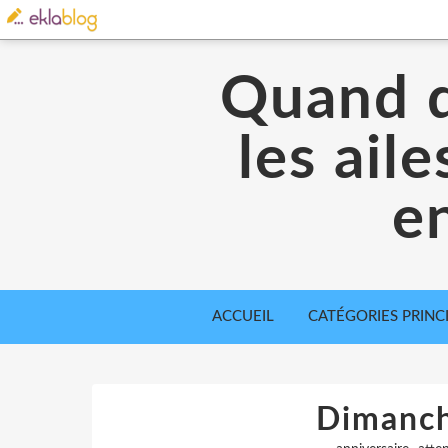
Quand d
les ail
en
ACCUEIL
CATÉGORIES PRINC
Dimanch