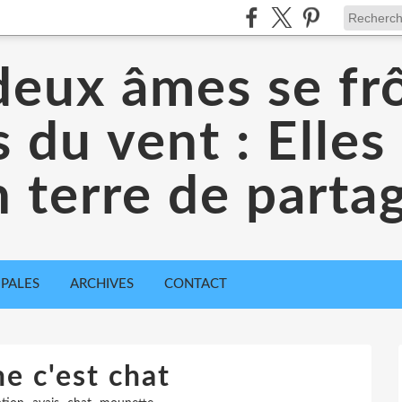
eux âmes se frô
es du vent : Elles
 terre de parta
IPALES
ARCHIVES
CONTACT
e c'est chat