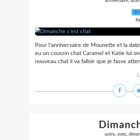
,
anniversaire
atte
31.
Pa
Pour l'anniversaire de Mounette et la date
eu un coussin chat Caramel et Katie lui ont
nouveau chat il va falloir que je fasse atte
L
Dimanch
,
,
autre
avez
dima