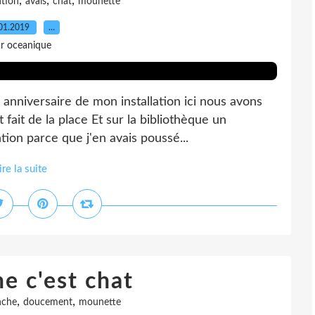
,
,
,
ntion
avais
chat
mounette
01.2019
…
r oceanique
 anniversaire de mon installation ici nous avons
 fait de la place Et sur la bibliothèque un
ntion parce que j'en avais poussé...
ire la suite
e c'est chat
,
,
nche
doucement
mounette