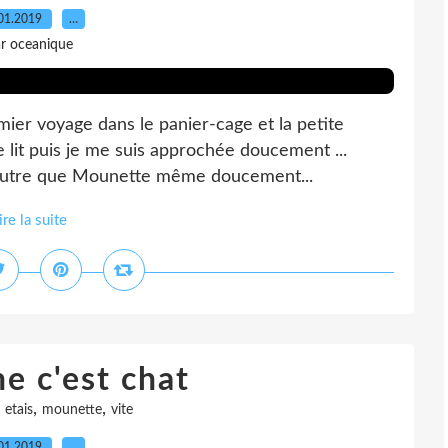
01.2019
…
r oceanique
remier voyage dans le panier-cage et la petite
e lit puis je me suis approchée doucement ...
er autre que Mounette même doucement...
ire la suite
e c'est chat
,
,
,
etais
mounette
vite
01.2019
…