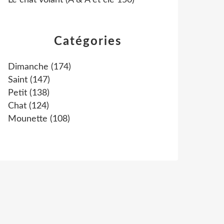
Le chat volant (A & A et cie 150)
Catégories
Dimanche
(174)
Saint
(147)
Petit
(138)
Chat
(124)
Mounette
(108)