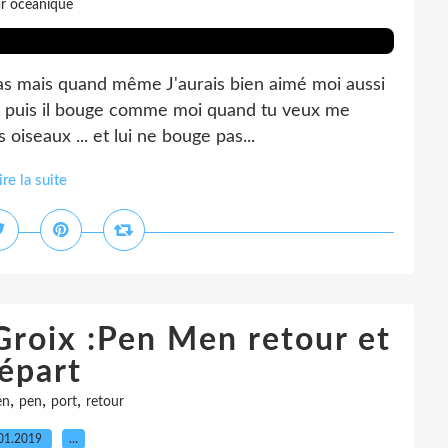
r oceanique
pas mais quand même J'aurais bien aimé moi aussi
 et puis il bouge comme moi quand tu veux me
 oiseaux ... et lui ne bouge pas...
ire la suite
Groix :Pen Men retour et
épart
,
,
,
en
pen
port
retour
01.2019
…