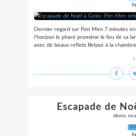
Pa
Dernier regard sur Pen Men 7 minutes ent
l'horizon le phare promène le feu de sa lant
avec de beaux reflets Retour à la chambre 
L
Escapade de Noë
,
allume
esc
07.
Pa