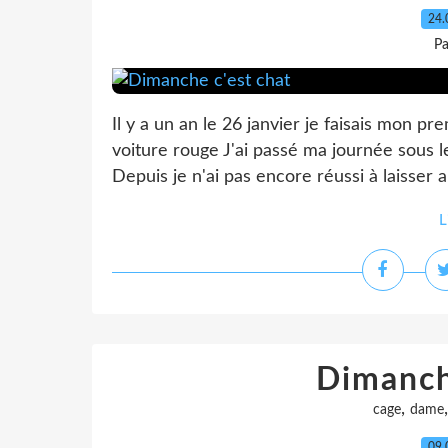
24.
Pa
Il y a un an le 26 janvier je faisais mon p
voiture rouge J'ai passé ma journée sous l
Depuis je n'ai pas encore réussi à laiss
L
Dimanch
,
cage
dame
09.