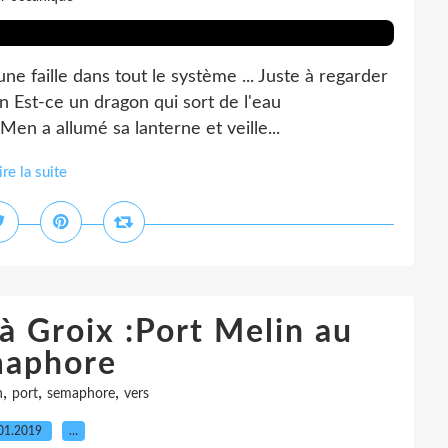
 une faille dans tout le système ... Juste à regarder
Est-ce un dragon qui sort de l'eau
Men a allumé sa lanterne et veille...
ire la suite
à Groix :Port Melin au
aphore
,
,
,
n
port
semaphore
vers
01.2019
…