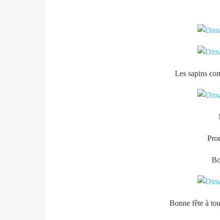
Les sapins co
Prom
Bo
Bonne fête à to