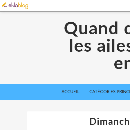
Quand d
les ail
en
ACCUEIL
CATÉGORIES PRINC
Dimanch