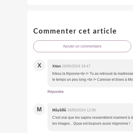
Commenter cet article
Ajouter un commentaire
X
Xtian
26/05/2024 16:47
Kikou la friponne<br /> Tu as retrouvé ta maitres
le temps un peu long.<br /> Caresse et bises à M
Répondre
M
Mâyâlîlâ
26/05/2024 12:06
C'est vrai que les sapins ressemblent vraiment à d
les images... Quya est toujours aussi mignonne !