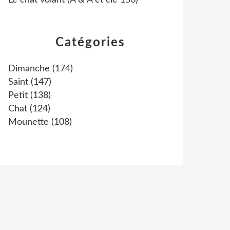
Le chat volant (A & A et cie 150)
Catégories
Dimanche
(174)
Saint
(147)
Petit
(138)
Chat
(124)
Mounette
(108)