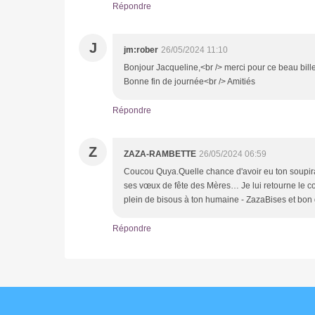
Répondre
J
jm:rober
26/05/2024 11:10
Bonjour Jacqueline,<br /> merci pour ce beau billet
Bonne fin de journée<br /> Amitiés
Répondre
Z
ZAZA-RAMBETTE
26/05/2024 06:59
Coucou Quya.Quelle chance d'avoir eu ton soupiran
ses vœux de fête des Mères… Je lui retourne le
plein de bisous à ton humaine - ZazaBises et bon
Répondre