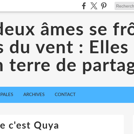
eux âmes se frô
es du vent : Elles
 terre de parta
IPALES
ARCHIVES
CONTACT
e c'est Quya