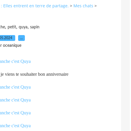
: Elles entrent en terre de partage.
>
Mes chats
>
,
,
,
che
petit
quya
sapin
05.2024
…
r oceanique
je viens te souhaiter bon anniversaire