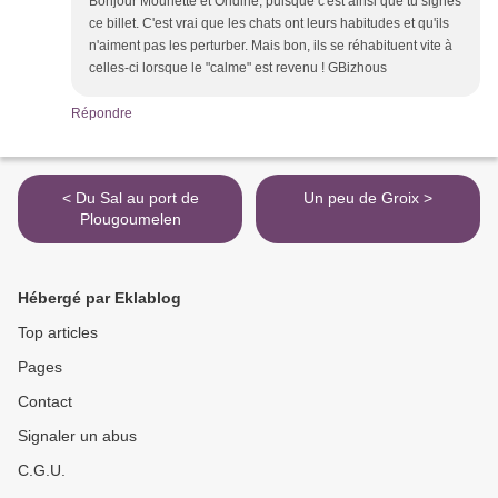
Bonjour Mounette et Ondine, puisque c'est ainsi que tu signes
ce billet. C'est vrai que les chats ont leurs habitudes et qu'ils
n'aiment pas les perturber. Mais bon, ils se réhabituent vite à
celles-ci lorsque le "calme" est revenu ! GBizhous
Répondre
< Du Sal au port de
Un peu de Groix >
Plougoumelen
Hébergé par Eklablog
Top articles
Pages
Contact
Signaler un abus
C.G.U.