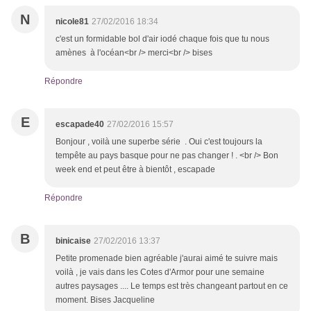
N
nicole81
27/02/2016 18:34
c'est un formidable bol d'air iodé chaque fois que tu nous
amènes à l'océan<br /> merci<br /> bises
Répondre
E
escapade40
27/02/2016 15:57
Bonjour , voilà une superbe série . Oui c'est toujours la
tempête au pays basque pour ne pas changer ! . <br /> Bon
week end et peut être à bientôt , escapade
Répondre
B
binicaise
27/02/2016 13:37
Petite promenade bien agréable j'aurai aimé te suivre mais
voilà , je vais dans les Cotes d'Armor pour une semaine
autres paysages .... Le temps est très changeant partout en ce
moment. Bises Jacqueline