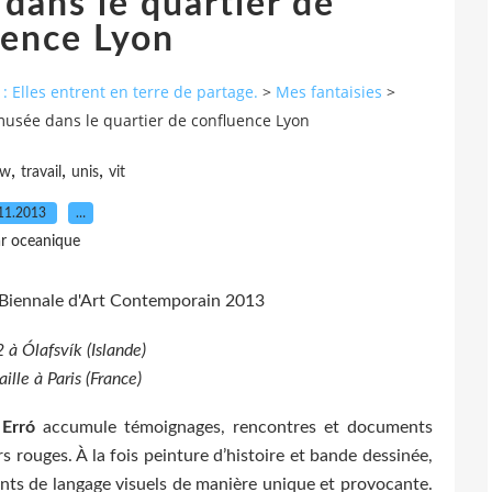
dans le quartier de
uence Lyon
: Elles entrent en terre de partage.
>
Mes fantaisies
>
musée dans le quartier de confluence Lyon
,
,
,
ew
travail
unis
vit
11.2013
…
r oceanique
à Ólafsvík (Islande)
aille à Paris (France)
,
Erró
accumule témoignages, rencontres et documents
 rouges. À la fois peinture d’histoire et bande dessinée,
nts de langage visuels de manière unique et provocante.