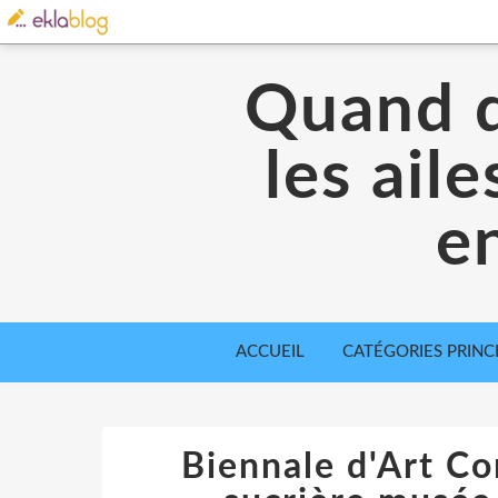
Quand d
les ail
en
ACCUEIL
CATÉGORIES PRINC
Biennale d'Art C