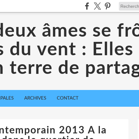
eux âmes se frô
es du vent : Elles
 terre de parta
IPALES
ARCHIVES
CONTACT
ontemporain 2013 A la