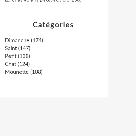
Le chat volant (A & A et cie 150)
Catégories
Dimanche
(174)
Saint
(147)
Petit
(138)
Chat
(124)
Mounette
(108)